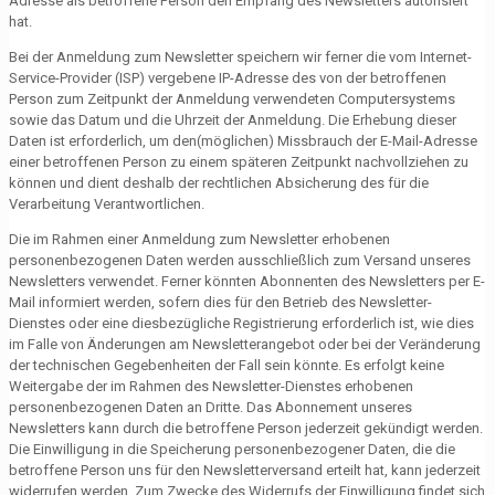
Adresse als betroffene Person den Empfang des Newsletters autorisiert
hat.
Bei der Anmeldung zum Newsletter speichern wir ferner die vom Internet-
Service-Provider (ISP) vergebene IP-Adresse des von der betroffenen
Person zum Zeitpunkt der Anmeldung verwendeten Computersystems
sowie das Datum und die Uhrzeit der Anmeldung. Die Erhebung dieser
Daten ist erforderlich, um den(möglichen) Missbrauch der E-Mail-Adresse
einer betroffenen Person zu einem späteren Zeitpunkt nachvollziehen zu
können und dient deshalb der rechtlichen Absicherung des für die
Verarbeitung Verantwortlichen.
Die im Rahmen einer Anmeldung zum Newsletter erhobenen
personenbezogenen Daten werden ausschließlich zum Versand unseres
Newsletters verwendet. Ferner könnten Abonnenten des Newsletters per E-
Mail informiert werden, sofern dies für den Betrieb des Newsletter-
Dienstes oder eine diesbezügliche Registrierung erforderlich ist, wie dies
im Falle von Änderungen am Newsletterangebot oder bei der Veränderung
der technischen Gegebenheiten der Fall sein könnte. Es erfolgt keine
Weitergabe der im Rahmen des Newsletter-Dienstes erhobenen
personenbezogenen Daten an Dritte. Das Abonnement unseres
Newsletters kann durch die betroffene Person jederzeit gekündigt werden.
Die Einwilligung in die Speicherung personenbezogener Daten, die die
betroffene Person uns für den Newsletterversand erteilt hat, kann jederzeit
widerrufen werden. Zum Zwecke des Widerrufs der Einwilligung findet sich