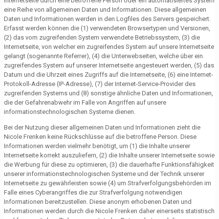
Internetseite durch eine betroffene Person oder ein automatisiertes System
eine Reihe von allgemeinen Daten und Informationen. Diese allgemeinen
Daten und Informationen werden in den Logfiles des Servers gespeichert.
Erfasst werden können die (1) verwendeten Browsertypen und Versionen,
(2) das vom zugreifenden System verwendete Betriebssystem, (3) die
Internetseite, von welcher ein zugreifendes System auf unsere Internetseite
gelangt (sogenannte Referrer), (4) die Unterwebseiten, welche über ein
zugreifendes System auf unserer Internetseite angesteuert werden, (5) das
Datum und die Uhrzeit eines Zugriffs auf die Internetseite, (6) eine Internet-
Protokoll-Adresse (IP-Adresse), (7) der Internet-Service-Provider des
zugreifenden Systems und (8) sonstige ähnliche Daten und Informationen,
die der Gefahrenabwehr im Falle von Angriffen auf unsere
informationstechnologischen Systeme dienen.
Bei der Nutzung dieser allgemeinen Daten und Informationen zieht die
Nicole Frenken keine Rückschlüsse auf die betroffene Person. Diese
Informationen werden vielmehr benötigt, um (1) die Inhalte unserer
Internetseite korrekt auszuliefern, (2) die Inhalte unserer Internetseite sowie
die Werbung für diese zu optimieren, (3) die dauerhafte Funktionsfähigkeit
unserer informationstechnologischen Systeme und der Technik unserer
Internetseite zu gewährleisten sowie (4) um Strafverfolgungsbehörden im
Falle eines Cyberangriffes die zur Strafverfolgung notwendigen
Informationen bereitzustellen. Diese anonym erhobenen Daten und
Informationen werden durch die Nicole Frenken daher einerseits statistisch