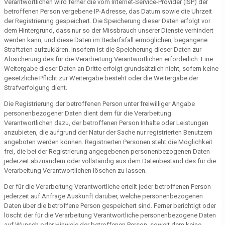
Verantwortlichen wird ferner die vom Internet-Service-Provider (ISP) der
betroffenen Person vergebene IP-Adresse, das Datum sowie die Uhrzeit
der Registrierung gespeichert. Die Speicherung dieser Daten erfolgt vor
dem Hintergrund, dass nur so der Missbrauch unserer Dienste verhindert
werden kann, und diese Daten im Bedarfsfall ermöglichen, begangene
Straftaten aufzuklären. Insofern ist die Speicherung dieser Daten zur
Absicherung des für die Verarbeitung Verantwortlichen erforderlich. Eine
Weitergabe dieser Daten an Dritte erfolgt grundsätzlich nicht, sofern keine
gesetzliche Pflicht zur Weitergabe besteht oder die Weitergabe der
Strafverfolgung dient.
Die Registrierung der betroffenen Person unter freiwilliger Angabe
personenbezogener Daten dient dem für die Verarbeitung
Verantwortlichen dazu, der betroffenen Person Inhalte oder Leistungen
anzubieten, die aufgrund der Natur der Sache nur registrierten Benutzern
angeboten werden können. Registrierten Personen steht die Möglichkeit
frei, die bei der Registrierung angegebenen personenbezogenen Daten
jederzeit abzuändern oder vollständig aus dem Datenbestand des für die
Verarbeitung Verantwortlichen löschen zu lassen.
Der für die Verarbeitung Verantwortliche erteilt jeder betroffenen Person
jederzeit auf Anfrage Auskunft darüber, welche personenbezogenen
Daten über die betroffene Person gespeichert sind. Ferner berichtigt oder
löscht der für die Verarbeitung Verantwortliche personenbezogene Daten
auf Wunsch oder Hinweis der betroffenen Person, soweit dem keine