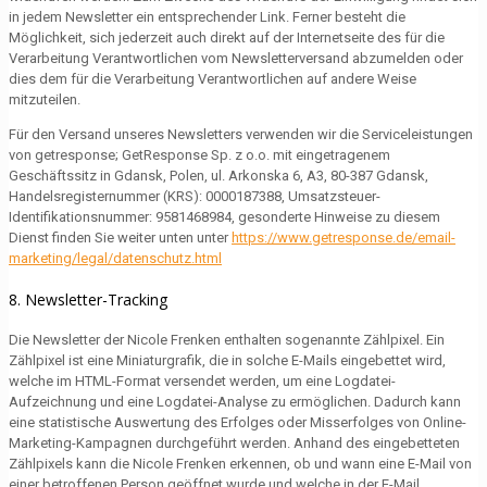
in jedem Newsletter ein entsprechender Link. Ferner besteht die
Möglichkeit, sich jederzeit auch direkt auf der Internetseite des für die
Verarbeitung Verantwortlichen vom Newsletterversand abzumelden oder
dies dem für die Verarbeitung Verantwortlichen auf andere Weise
mitzuteilen.
Für den Versand unseres Newsletters verwenden wir die Serviceleistungen
von getresponse; GetResponse Sp. z o.o. mit eingetragenem
Geschäftssitz in Gdansk, Polen, ul. Arkonska 6, A3, 80-387 Gdansk,
Handelsregisternummer (KRS): 0000187388, Umsatzsteuer-
Identifikationsnummer: 9581468984, gesonderte Hinweise zu diesem
Dienst finden Sie weiter unten unter
https://www.getresponse.de/email-
marketing/legal/datenschutz.html
8. Newsletter-Tracking
Die Newsletter der Nicole Frenken enthalten sogenannte Zählpixel. Ein
Zählpixel ist eine Miniaturgrafik, die in solche E-Mails eingebettet wird,
welche im HTML-Format versendet werden, um eine Logdatei-
Aufzeichnung und eine Logdatei-Analyse zu ermöglichen. Dadurch kann
eine statistische Auswertung des Erfolges oder Misserfolges von Online-
Marketing-Kampagnen durchgeführt werden. Anhand des eingebetteten
Zählpixels kann die Nicole Frenken erkennen, ob und wann eine E-Mail von
einer betroffenen Person geöffnet wurde und welche in der E-Mail