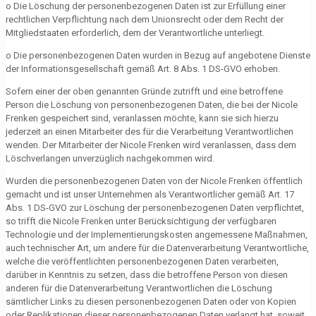
o Die Löschung der personenbezogenen Daten ist zur Erfüllung einer
rechtlichen Verpflichtung nach dem Unionsrecht oder dem Recht der
Mitgliedstaaten erforderlich, dem der Verantwortliche unterliegt.
o Die personenbezogenen Daten wurden in Bezug auf angebotene Dienste
der Informationsgesellschaft gemäß Art. 8 Abs. 1 DS-GVO erhoben.
Sofern einer der oben genannten Gründe zutrifft und eine betroffene
Person die Löschung von personenbezogenen Daten, die bei der Nicole
Frenken gespeichert sind, veranlassen möchte, kann sie sich hierzu
jederzeit an einen Mitarbeiter des für die Verarbeitung Verantwortlichen
wenden. Der Mitarbeiter der Nicole Frenken wird veranlassen, dass dem
Löschverlangen unverzüglich nachgekommen wird.
Wurden die personenbezogenen Daten von der Nicole Frenken öffentlich
gemacht und ist unser Unternehmen als Verantwortlicher gemäß Art. 17
Abs. 1 DS-GVO zur Löschung der personenbezogenen Daten verpflichtet,
so trifft die Nicole Frenken unter Berücksichtigung der verfügbaren
Technologie und der Implementierungskosten angemessene Maßnahmen,
auch technischer Art, um andere für die Datenverarbeitung Verantwortliche,
welche die veröffentlichten personenbezogenen Daten verarbeiten,
darüber in Kenntnis zu setzen, dass die betroffene Person von diesen
anderen für die Datenverarbeitung Verantwortlichen die Löschung
sämtlicher Links zu diesen personenbezogenen Daten oder von Kopien
oder Replikationen dieser personenbezogenen Daten verlangt hat, soweit